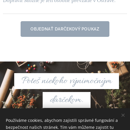
Doprava: Možné je len osobné prevzatie v Ostrave.
OBJEDNAŤ DARČEKOVÝ POUKAZ
Poteš niekoho výnimočným
darčekom.
Používáme cookies, abychom zajistili správné fungování a
bezpečnost našich stránek. Tím vám můžeme zajistit tu