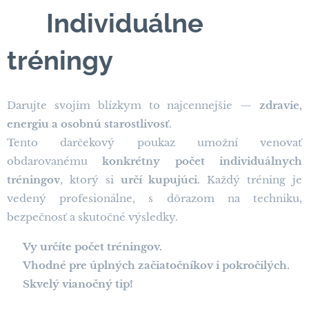
🎁
Individuálne
tréningy
Darujte svojim blízkym to najcennejšie —
zdravie,
energiu a osobnú starostlivosť
.
Tento darčekový poukaz umožní venovať
obdarovanému
konkrétny počet individuálnych
tréningov
, ktorý si
určí kupujúci
. Každý tréning je
vedený profesionálne, s dôrazom na techniku,
bezpečnosť a skutočné výsledky.
➡️
Vy určíte počet tréningov.
➡️
Vhodné pre úplných začiatočníkov i pokročilých.
➡️
Skvelý vianočný tip!