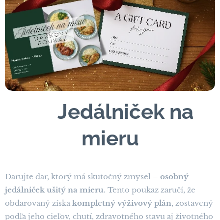
🎁
Jedálniček na
mieru
Darujte dar, ktorý má skutočný zmysel –
osobný
jedálniček ušitý na mieru
. Tento poukaz zaručí, že
obdarovaný získa
kompletný výživový plán
, zostavený
podľa jeho cieľov, chutí, zdravotného stavu aj životného