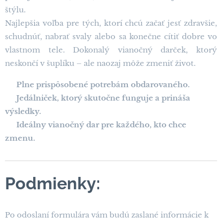
štýlu.
Najlepšia voľba pre tých, ktorí chcú začať jesť zdravšie,
schudnúť, nabrať svaly alebo sa konečne cítiť dobre vo
vlastnom tele. Dokonalý vianočný darček, ktorý
neskončí v šuplíku – ale naozaj môže zmeniť život.
➡️
Plne prispôsobené potrebám obdarovaného.
➡️
Jedálniček, ktorý skutočne funguje a prináša
výsledky.
➡️
Ideálny vianočný dar pre každého, kto chce
zmenu.
Podmienky:
Po odoslaní formulára vám budú zaslané informácie k